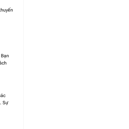
 khuyến
. Bạn
hách
các
. Sự