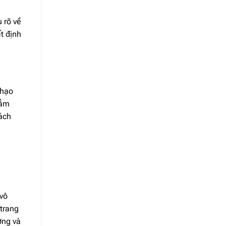
 rõ về
ết định
thạo
Nắm
hách
 vô
 trang
ờng và