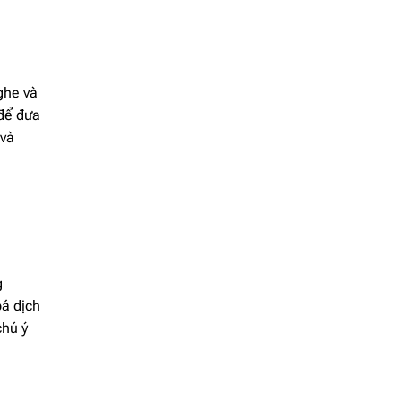
ghe và
 để đưa
 và
g
bá dịch
chú ý