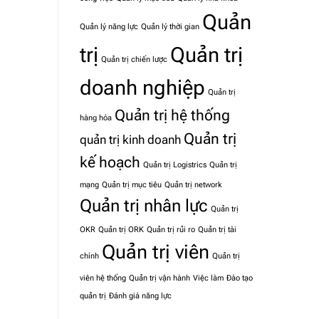
Quản
Quản lý năng lực
Quản lý thời gian
trị
Quản trị
Quản trị chiến lược
doanh nghiệp
Quản trị
Quản trị hệ thống
hàng hóa
Quản trị
quản trị kinh doanh
kế hoạch
Quản trị Logistrics
Quản trị
mạng
Quản trị mục tiêu
Quản trị network
Quản trị nhân lực
Quản trị
OKR
Quản trị ORK
Quản trị rủi ro
Quản trị tài
Quản trị viên
chính
Quản trị
viên hệ thống
Quản trị vận hành
Việc làm
Đào tạo
quản trị
Đánh giá năng lực