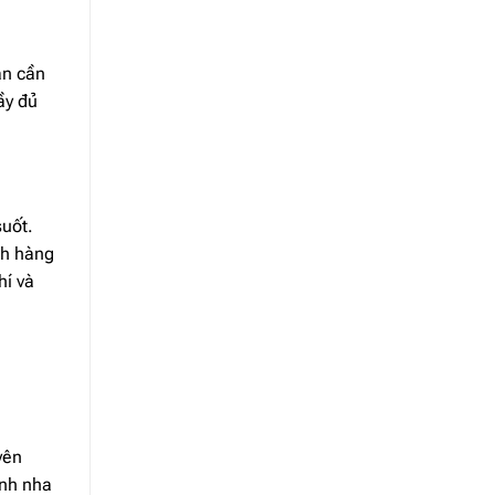
ạn cần
ầy đủ
suốt.
ch hàng
hí và
yên
ành nha